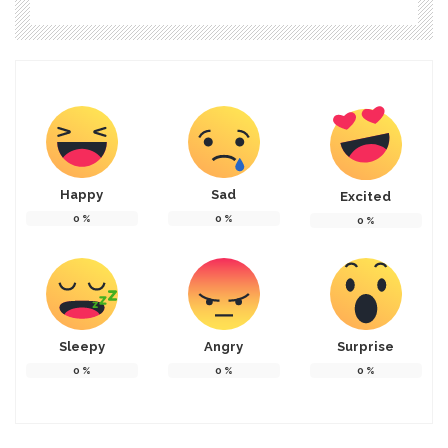
Happy
Sad
Excited
0
%
0
%
0
%
Sleepy
Angry
Surprise
0
%
0
%
0
%