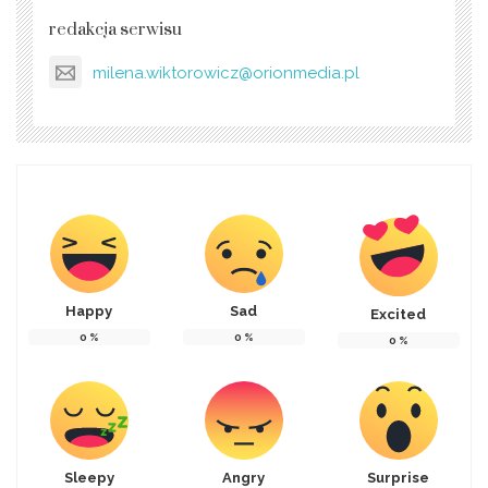
redakcja serwisu
milena.wiktorowicz@orionmedia.pl
Happy
Sad
Excited
0
%
0
%
0
%
Sleepy
Angry
Surprise